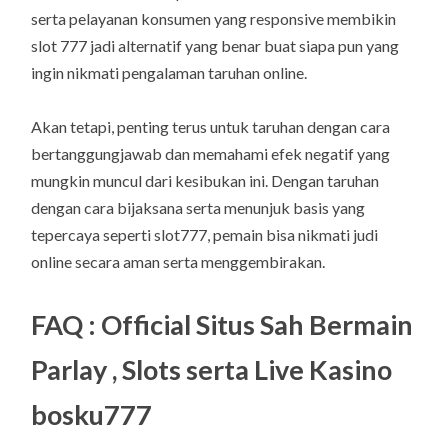
serta pelayanan konsumen yang responsive membikin
slot 777 jadi alternatif yang benar buat siapa pun yang
ingin nikmati pengalaman taruhan online.
Akan tetapi, penting terus untuk taruhan dengan cara
bertanggungjawab dan memahami efek negatif yang
mungkin muncul dari kesibukan ini. Dengan taruhan
dengan cara bijaksana serta menunjuk basis yang
tepercaya seperti slot777, pemain bisa nikmati judi
online secara aman serta menggembirakan.
FAQ : Official Situs Sah Bermain
Parlay , Slots serta Live Kasino
bosku777