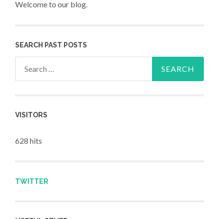
Welcome to our blog.
SEARCH PAST POSTS
Search for:
VISITORS
628 hits
TWITTER