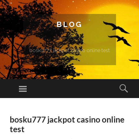
BLOG
bosku777 jackpot casino online test
Menu
Sear
SKIP TO CONTENT
bosku777 jackpot casino online
test