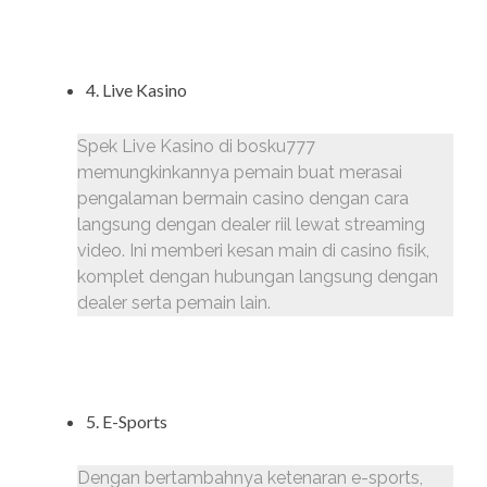
4. Live Kasino
Spek Live Kasino di bosku777
memungkinkannya pemain buat merasai
pengalaman bermain casino dengan cara
langsung dengan dealer riil lewat streaming
video. Ini memberi kesan main di casino fisik,
komplet dengan hubungan langsung dengan
dealer serta pemain lain.
5. E-Sports
Dengan bertambahnya ketenaran e-sports,