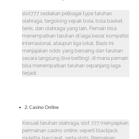
slot777 sediakan pelbagai type taruhan
olahraga, tergolong sepak bola, bola basket,
tenis, dan olahraga yang lain. Pemain bisa
menempatkan taruhan di laga besar, kompetisi
internasional, ataupun liga lokal. Basis ini
menjajakan odds yang bersaing dan taruhan
secara langsung (live betting), di mana pemain
bisa menempatkan taruhan sepanjang laga
terjadi.
2. Casino Online
Kecuali taruhan olahraga, slot 777 menyiapkan
permainan casino online, seperti blackjack,
roulette, baccarat, serta slots. Permainan